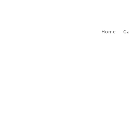
Home
Ga
Ein glückliches Leben
ist eine Sammlung
unvergesslicher Momente